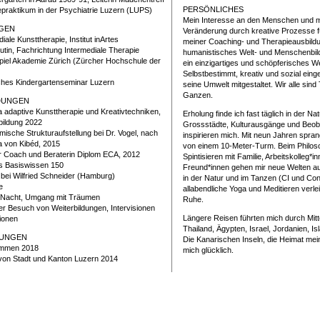
PERSÖNLICHES
epraktikum in der Psychiatrie Luzern (LUPS)
Mein Interesse an den Menschen und me
GEN
Veränderung durch kreative Prozesse f
iale Kunsttherapie, Institut inArtes
meiner Coaching- und Therapieausbildu
tin, Fachrichtung Intermediale Therapie
humanistisches Welt- und Menschenbild
iel Akademie Zürich (Zürcher Hochschule der
ein einzigartiges und schöpferisches W
Selbstbestimmt, kreativ und sozial ei
ches Kindergartenseminar Luzern
seine Umwelt mitgestaltet. Wir alle sind
Ganzen.
DUNGEN
adaptive Kunsttherapie und Kreativtechniken,
Erholung finde ich fast täglich in der Na
bildung 2022
Grossstädte, Kulturausgänge und Beo
ische Strukturaufstellung bei Dr. Vogel, nach
inspirieren mich. Mit neun Jahren spra
a von Kibéd, 2015
von einem 10-Meter-Turm. Beim Philos
 Coach und Beraterin Diplom ECA, 2012
Spintisieren mit Familie, Arbeitskolleg*i
s Basiswissen 150
Freund*innen gehen mir neue Welten auf
 bei Wilfried Schneider (Hamburg)
in der Natur und im Tanzen (CI und Co
e
allabendliche Yoga und Meditieren verlei
er Nacht, Umgang mit Träumen
Ruhe.
r Besuch von Weiterbildungen, Intervisionen
Längere Reisen führten mich durch Mitt
ionen
Thailand, Ägypten, Israel, Jordanien, I
NUNGEN
Die Kanarischen Inseln, die Heimat me
Emmen 2018
mich glücklich.
von Stadt und Kanton Luzern 2014