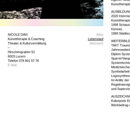
Kunsttherapi
AUSBILDUN
2020 Intermed
Kunsttherapeu
1998 Schausp
Künste)
1989 Städtis
NICOLE DAVI
Infos
Kunsttherapie & Coaching
Lebenslauf
WEITERBIL
Theater & Kulturvermittlung
Netzwerk
TAKT Trauma 
–
Jahresweiter
Hirschengraben 52
Diplom System
6003 Luzern
Sparrer/Varg
Telefon 078 801 57 76
Systemischer
E-Mail
Medizinische
Symbolarbeit
Logosynthes
Im Antlitz d
Regelmässige
und Supervis
AUSZEICH
Kulturpreis 
Werkbeitrag 