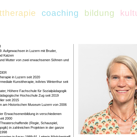
ttherapie
coaching
bildung
kult
I
. Aufgewachsen in Luzern mit Bruder,
nd Katzen
 und Mutter von zwei erwachsenen Söhnen und
LDER
herapie in Luzern seit 2020
rmediale Kunsttherapie, inArtes Winterthur seit
ater, Höhere Fachschule für Sozialpädagogik
ädagogische Hochschule Zug seit 2019
ier seit 2015
in am Historischen Museum Luzern von 2006
der Erwachsenenbildung in verschiedenen
seit 2000
 Theaterschaffende (Regie, Schauspiel,
gik) in zahlreichen Projekten in der ganze
 1998
rgarten in Aarau 1989-91, Leiterin Mädchentreff