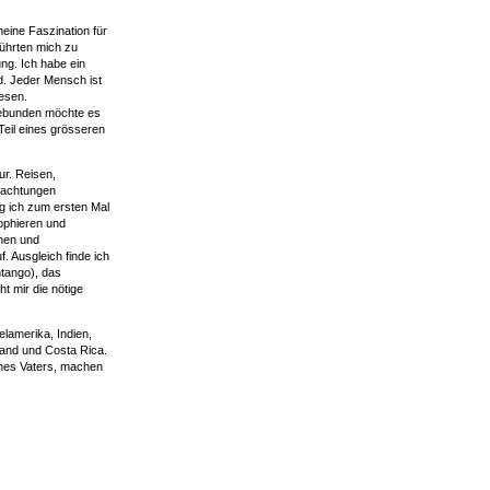
ine Faszination für
ührten mich zu
ng. Ich habe ein
. Jeder Mensch ist
esen.
ngebunden möchte es
 Teil eines grösseren
tur. Reisen,
bachtungen
ng ich zum ersten Mal
ophieren und
nnen und
. Ausgleich finde ich
ntango), das
ht mir die nötige
elamerika, Indien,
sland und Costa Rica.
ines Vaters, machen