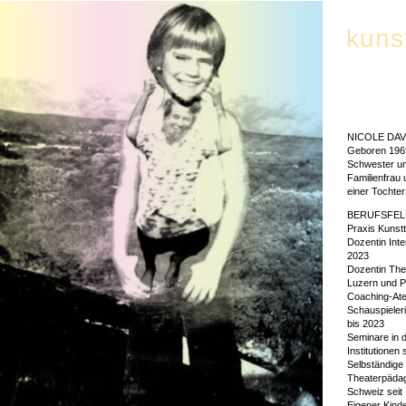
kuns
NICOLE DAV
Geboren 1969
Schwester u
Familienfrau
einer Tochter
BERUFSFE
Praxis Kunstt
Dozentin Inte
2023
Dozentin The
Luzern und P
Coaching-Atel
Schauspieler
bis 2023
Seminare in 
Institutionen 
Selbständige
Theaterpädago
Schweiz seit
Eigener Kinde