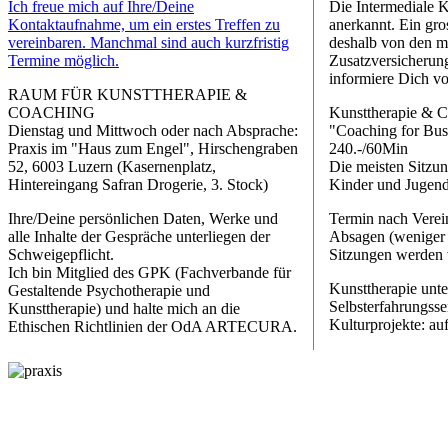
Ich freue mich auf Ihre/Deine
Die Intermediale 
Kontaktaufnahme, um ein erstes Treffen zu
anerkannt. Ein gro
vereinbaren. Manchmal sind auch kurzfristig
deshalb von den m
Termine möglich.
Zusatzversicherun
informiere Dich vo
RAUM FÜR KUNSTTHERAPIE &
COACHING
Kunsttherapie & C
Dienstag und Mittwoch oder nach Absprache:
"Coaching for Busin
Praxis im "Haus zum Engel", Hirschengraben
240.-/60Min
52, 6003 Luzern (Kasernenplatz,
Die meisten Sitzu
Hintereingang Safran Drogerie, 3. Stock)
Kinder und Jugend
Ihre/Deine persönlichen Daten, Werke und
Termin nach Verein
alle Inhalte der Gespräche unterliegen der
Absagen (weniger 
Schweigepflicht.
Sitzungen werden 
Ich bin Mitglied des GPK (Fachverbande für
Kunsttherapie unt
Gestaltende Psychotherapie und
Selbsterfahrungss
Kunsttherapie) und halte mich an die
Kulturprojekte: au
Ethischen Richtlinien der OdA ARTECURA.