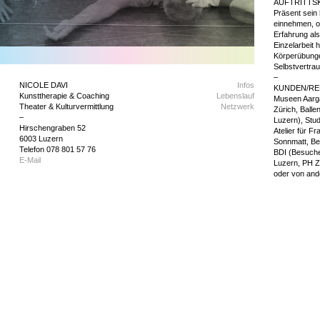
AUFTRITTS
Präsent sein 
einnehmen, of
Erfahrung als
Einzelarbeit 
Körperübunge
Selbstvertrau
–
NICOLE DAVI
Infos
KUNDEN/R
Kunsttherapie & Coaching
Lebenslauf
Museen Aarg
Theater & Kulturvermittlung
Netzwerk
Zürich, Balle
–
Luzern), Stu
Hirschengraben 52
Atelier für F
6003 Luzern
Sonnmatt, Be
Telefon 078 801 57 76
BDI (Besuche
E-Mail
Luzern, PH Z
oder von and