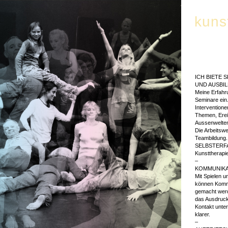
kuns
ICH BIETE 
UND AUSBI
Meine Erfahr
Seminare ein.
Interventione
Themen, Erei
Aussenwelten
Die Arbeitswe
Teambildung.
SELBSTERFAH
Kunsttherapie
–
KOMMUNIKA
Mit Spielen 
können Kommu
gemacht werd
das Ausdruck
Kontakt unter
klarer.
–